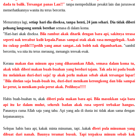
dada tu balik. Tersangat panas Lan!!"
tanpa mempedulikan pesakit lain dan jururawat
memerhatikannya wanita itu terus bercerita.
Menurutnya lagi,
setiap hari dia diseksa, tanpa henti, 24 jam sehari. Dia tidak diberi
peluang langsung untuk berehat
semasa di dalam koma.
"Hari-hari akak diseksa.
Bila rambut akak ditarik dengan bara api, sakitnya terasa
seperti nak tercabut kulit kepala.Panas sampai otak akak rasa menggelegak. Azab
itu cukup pedih!!!!pedih yang amat sangat...tak boleh nak digambarkan.
"sambil
bercerita, wa nita itu terus meraung, menangis teresak-esak.
Kerana
makan dan minum apa yang diharamkan Allah, semasa dalam koma tu,
akak telah diberi makan buah-buahan yang berduri tajam. Tak ada isi pada buah
itu melainkan duri-duri saja! tp akak perlu makan sebab akak tersangat lapar!
"Bila ditelan saja buah-buah itu, duri-duri menikam kerongkong dan bila sampai
ke perut, ia menikam pula perut akak. Pedihnya!!!!!
Habis buah-buahan tu, akak
diberi pula makan bara api. Bila masukkan saja bara
api itu ke dalam mulut, seluruh badan akak rasa seperti terbakar hangus
.
Panasnya cuma Allah saja yang tahu. Api yang ada di dunia ini tidak akan sama dengan
kepanasannya.
Selepas habis bara api, kakak minta minuman, tapi...kakak
dberi pula minuman yang
dibuat dari nanah. Baunya teramat busuk. Tapi terpaksa minum sebab kak