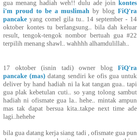
gua menang hadiah weh!! dulu ade join
kontes
i'm proud to be a muslimah
by blog
FiQ'ra
pancake
yang comel gila tu.. 14 september - 14
oktober kontes tu berlangsung.. bila dah keluar
result, tengok-tengok nombor bertuah gua #22
terpilih menang shawl.. wahhhh alhamdulillah..
17 oktober (isnin tadi) owner blog
FiQ'ra
pancake (mas)
datang sendiri ke ofis gua untuk
deliver by hand hadiah ni la kat tangan gua.. tapi
gua plak kebetulan cuti.. so yang tolong sambut
hadiah ni ofismate gua la.. hehe.. mintak ampun
mas tak dapat bersua kita..takpe next time ade
lagi..hehehe
bila gua datang kerja siang tadi , ofismate gua pun