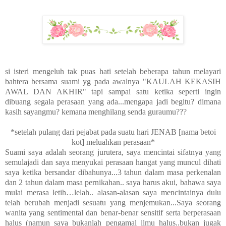
si isteri mengeluh tak puas hati setelah beberapa tahun melayari
bahtera bersama suami yg pada awalnya "KAULAH KEKASIH
AWAL DAN AKHIR" tapi sampai satu ketika seperti ingin
dibuang segala perasaan yang ada...mengapa jadi begitu? dimana
kasih sayangmu? kemana menghilang senda guraumu???
*setelah pulang dari pejabat pada suatu hari JENAB [nama betoi
kot] meluahkan perasaan*
Suami saya adalah seorang jurutera, saya mencintai sifatnya yang
semulajadi dan saya menyukai perasaan hangat yang muncul dihati
saya ketika bersandar dibahunya...3 tahun dalam masa perkenalan
dan 2 tahun dalam masa pernikahan.. saya harus akui, bahawa saya
mulai merasa letih…lelah.. alasan-alasan saya mencintainya dulu
telah berubah menjadi sesuatu yang menjemukan...Saya seorang
wanita yang sentimental dan benar-benar sensitif serta berperasaan
halus (namun saya bukanlah pengamal ilmu halus..bukan jugak