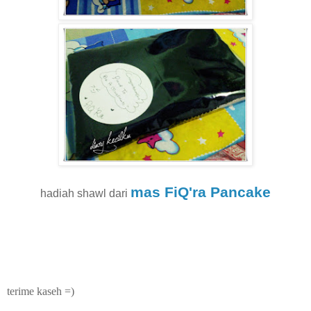
mas FiQ'ra Pancake
hadiah shawl dari
terime kaseh =)