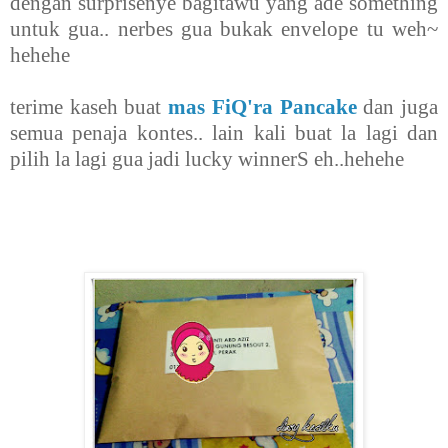
dengan surprisenye bagitawu yang ade something
untuk gua.. nerbes gua bukak envelope tu weh~
hehehe
terime kaseh buat
mas FiQ'ra Pancake
dan juga
semua penaja kontes.. lain kali buat la lagi dan
pilih la lagi gua jadi lucky winnerS eh..hehehe