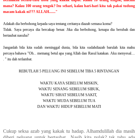
bermakna beribu-ribu dosa yang kakak dapat. Kalau 10 orang tengok, macam
mana? Kalau 100 orang tengok? Itu sehari, kalau hari-hari kita tak pakai tudung
macam kakak ni??? ALLAH......."
Adakah dia berbohong kepada saya tentang ceritanya diazab semasa koma?
Tidak. Saya percaya dia bercakap benar. Jika dia berbohong, kenapa dia berubah dan
bertaubat nasuha?
Janganlah bila kita sudah meninggal dunia, bila kita sudahdiazab barulah kita mahu
percaya bahawa "Oh... memang betul apa yang Allah dan Rasul katakan. Aku menyesal....
. " itu dah terlambat.
REBUTLAH 5 PELUANG INI SEBELUM TIBA 5 RINTANGAN
WAKTU KAYA SEBELUM MISKIN,
WAKTU SENANG SEBELUM SIBUK,
WAKTU SIHAT SEBELUM SAKIT,
WAKTU MUDA SEBELUM TUA
DAN WAKTU HIDUP SEBELUM MATI
Cukup seksa azab yang kakak tu hadap. Alhamdulillah dia masih
diberi peluang untuk bertaubat.. Nasib kita pulak? tak tahu ada