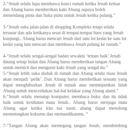
2-“Jenab selalu lupa membawa kunci rumah ketika Jenab keluar
dan Abang harus memberikan kaki Abang supaya boleh
menendang pintu dan buka pintu untuk Jenab ketika pulang.”
3-“Jenab suka jalan-jalan di shopping Kompleks tetapi selalu
tersasar dan ada ketikanya sesat di tempat-tempat baru yang Jenab
kunjungi.. Abang harus mencari Jenab dari satu lot kedai ke satu lot
kedai yang lain mencari dan membawa Jenab pulang ke rumah.”
4-“Jenab selalu sengal-sengal badan sewaktu ‘teman baik’ Jenab
datang setiap bulan dan Abang harus memberikan tangan Abang
untuk memicit dan mengurut kaki Jenab yang sengal itu.”
5-“Jenab lebih suka duduk di rumah dan Abang selalu risau Jenab
akan menjadi ‘pelik’. Dan Abang harus membelikan sesuatu yang
dapat menghiburkan Jenab di rumah atau meminjamkan lidah
Abang untuk menceritakan hal-hal kelakar yang Abang alami.”
6-“Jenab selalu menatap komputer, membaca buku dan itu tidak
baik untuk kesihatan mata Jenab.. Abang harus menjaga mata
Abang agar ketika kita tua nanti, abang dapat menolong
memotongkan kukumu dan memandikanmu. “
7-“Tangan Abang akan memegang tangan Jenab, membimbing