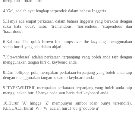
mengikuti urutan huruf.
4.'Go', adalah ayat lengkap terpendek dalam bahasa Inggeris.
5.Hanya ada empat perkataan dalam bahasa Inggeris yang berakhir dengan
suku kata 'dous', iaitu: 'tremendous', 'horrendous', 'stupendous' dan
'hazardous'.
6.Kalimat 'The quick brown fox jumps over the lazy dog' menggunakan
setiap huruf yang ada dalam abjad.
7.'Stewardesses' adalah perkataan terpanjang yang boleh anda taip dengan
menggunakan tangan kiri di keyboard anda.
8.Dan 'lollipop' pula merupakan perkataan terpanjang yang boleh anda taip
dengan menggunakan tangan kanan di keyboard anda.
9.'TYPEWRITER' merupakan perkataan terpanjang yang boleh anda taip
menggunakan huruf hanya pada satu baris dari keyboard anda.
10.Huruf 'A' hingga 'Z' mempunyai simbol (dan bunyi tersendiri),
KECUALI, huruf 'W', 'W' adalah huruf 'uu'@'double u'