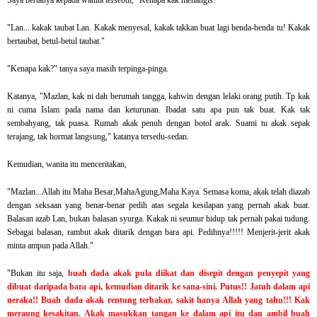
Saya bertanya kepada wanita tersebut, "Kenapa kak menangis?"
"Lan... kakak taubat Lan. Kakak menyesal, kakak takkan buat lagi benda-benda tu! Kakak
bertaubat, betul-betul taubat."
"Kenapa kak?" tanya saya masih terpinga-pinga.
Katanya, "Mazlan, kak ni dah berumah tangga, kahwin dengan lelaki orang putih. Tp kak
ni cuma Islam pada nama dan keturunan. Ibadat satu apa pun tak buat. Kak tak
sembahyang, tak puasa. Rumah akak penuh dengan botol arak. Suami tu akak sepak
terajang, tak hormat langsung," katanya tersedu-sedan.
Kemudian, wanita itu menceritakan,
"Mazlan...Allah itu Maha Besar,MahaAgung,Maha Kaya. Semasa koma, akak telah diazab
dengan seksaan yang benar-benar pedih atas segala kesilapan yang pernah akak buat.
Balasan azab Lan, bukan balasan syurga.
Kakak ni seumur hidup tak pernah pakai tudung.
Sebagai balasan, rambut akak ditarik dengan bara api. Pedihnya!!!!! Menjerit-jerit akak
minta ampun pada Allah."
"Bukan itu saja,
buah dada akak pula diikat dan disepit dengan penyepit yang
dibuat daripada bara api, kemudian ditarik ke sana-sini. Putus!! Jatuh dalam api
neraka!! Buah dada akak rentung terbakar, sakit hanya Allah yang tahu!!! Kak
meraung kesakitan. Akak masukkan tangan ke dalam api itu dan ambil buah