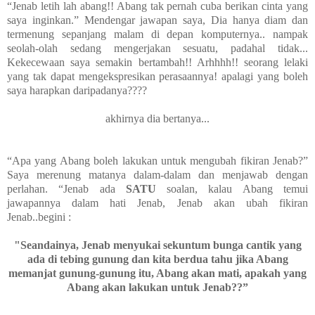
“Jenab letih lah abang!! Abang tak pernah cuba berikan cinta yang
saya inginkan.” Mendengar jawapan saya, Dia hanya diam dan
termenung sepanjang malam di depan komputernya.. nampak
seolah-olah sedang mengerjakan sesuatu, padahal tidak...
Kekecewaan saya semakin bertambah!! Arhhhh!! seorang lelaki
yang tak dapat mengekspresikan perasaannya! apalagi yang boleh
saya harapkan daripadanya????
akhirnya dia bertanya...
“Apa yang Abang boleh lakukan untuk mengubah fikiran Jenab?”
Saya merenung matanya dalam-dalam dan menjawab dengan
perlahan. “Jenab ada
SATU
soalan, kalau Abang temui
jawapannya dalam hati Jenab, Jenab akan ubah fikiran
Jenab..begini :
"Seandainya, Jenab menyukai sekuntum bunga cantik yang
ada di tebing gunung dan kita berdua tahu jika Abang
memanjat gunung-gunung itu, Abang akan mati, apakah yang
Abang akan lakukan untuk Jenab??”