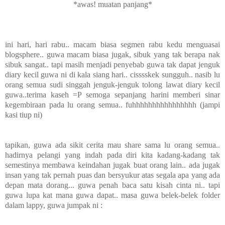
*awas! muatan panjang*
ini hari, hari rabu.. macam biasa segmen rabu kedu menguasai
blogsphere.. guwa macam biasa jugak, sibuk yang tak berapa nak
sibuk sangat.. tapi masih menjadi penyebab guwa tak dapat jenguk
diary kecil guwa ni di kala siang hari.. cisssskek sungguh.. nasib lu
orang semua sudi singgah jenguk-jenguk tolong lawat diary kecil
guwa..terima kaseh =P semoga sepanjang harini memberi sinar
kegembiraan pada lu orang semua.. fuhhhhhhhhhhhhhhhh (jampi
kasi tiup ni)
tapikan, guwa ada sikit cerita mau share sama lu orang semua..
hadirnya pelangi yang indah pada diri kita kadang-kadang tak
semestinya membawa keindahan jugak buat orang lain.. ada jugak
insan yang tak pernah puas dan bersyukur atas segala apa yang ada
depan mata dorang... guwa penah baca satu kisah cinta ni.. tapi
guwa lupa kat mana guwa dapat.. masa guwa belek-belek folder
dalam lappy, guwa jumpak ni :