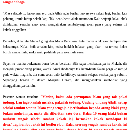
sangat
dahaga.
"Masa diazab tu, kakak merayu pada Allah agar berilah kak nyawa sekali lagi, berilah kak
peluang untuk hidup sekali lagi. Tak henti-henti akak memohon.Kak berjanji kalau akak
dihidupkan semula, akak akan mengaji,akan sembahyang, akan puasa yang selama ini
kakak tinggalkan.. "
Benarlah, Allah itu Maha Agung dan Maha Berkuasa. Kita manusia tak akan terlepas dari
balasannya. Kalau baik amalan kita, maka baiklah balasan yang akan kita terima, kalau
buruk amalan kita, maka azab pedihlah yang akan kita rasai..
Sejak itu wanita berkenaan benar-benar berubah. Bila saya membawanya ke Mekah, dia
menjadi jemaah yang paling warak. Amal ibadahnya tak henti-henti.Kalau pergi ke masjid
pada waktu maghrib, dia cuma akan balik ke biliknya semula selepas sembahyang subuh..
Sepanjang berada di dalam Masjidil Haram, dia mengqadakan solat-solat yang
ditinggalkannya dahulu.
Pesanan wanita tersebut,
"
Mazlan, kalau ada perempuan Islam yang tak pakai
tudung, Lan ingatkanlah mereka, pakailah tudung. Undang-undang AllaH, setiap
sehelai rambut wanita Islam yang sengaja diperlihatkan kepada orang lelaki yang
bukan muhrimnya, maka dia diberikan satu dosa. Kalau 10 orang lelaki bukan
muhrim tengok sehelai rambut kakak ini, bermakna kakak mendapat 10
dosa.
"Tapi,rambut akak ini beribu-ribu. Kalau seorang tengok rambut kakak, ini