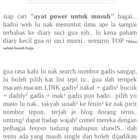
siap cari
"ayat power untuk musuh"
bagai...
hadoi weh lu nak menuntut ilmu ape la sampai
terbabas ke diary suci gua nih.. lu kena paham
diary kecil gua ni suci murni.. semurni TOP
*iklan
sabun basuh baju
gua rasa kalo lu nak search nombor gadis sangap,
lu boleh pilih kat list tepi tu.. gua dah tempek
macam-macam LINK gadis² nakal + gadis² bucuk
+ daddy² gadis + mak
² gadis
pon hado.. pilih yo
mano lu nak.. takyah susah
²
ke fenin² ke nak picit
nombor tepon.. terjah je blog dorang terus..
untung² dapat hadap wajah² comel mereka dengan
pelbagai fesyen tudung mahupun shawlS.. dah
tentu ada yang masih single dan boleh dijadikan